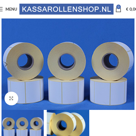
0
MENU
€
0,0
Click to enlarge