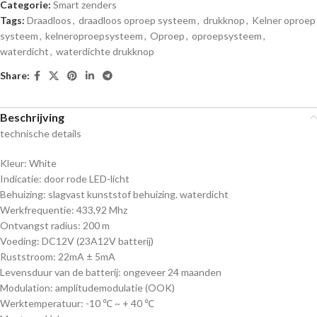
Categorie:
Smart zenders
Tags:
Draadloos
,
draadloos oproep systeem
,
drukknop
,
Kelner oproep
systeem
,
kelneroproepsysteem
,
Oproep
,
oproepsysteem
,
waterdicht
,
waterdichte drukknop
Share:
Beschrijving
technische details
Kleur: White
Indicatie: door rode LED-licht
Behuizing: slagvast kunststof behuizing. waterdicht
Werkfrequentie: 433,92 Mhz
Ontvangst radius: 200 m
Voeding: DC12V (23A12V batterij)
Ruststroom: 22mA ± 5mA
Levensduur van de batterij: ongeveer 24 maanden
Modulation: amplitudemodulatie (OOK)
Werktemperatuur: -10 ℃ ~ + 40 ℃