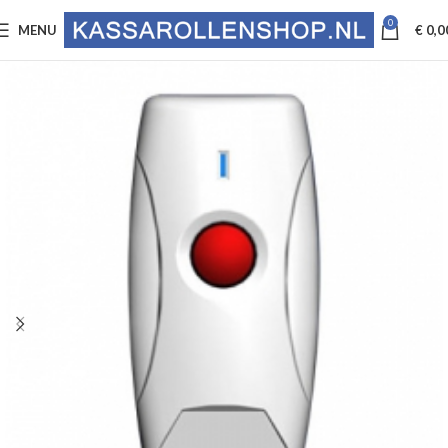
0
MENU
€
0,0